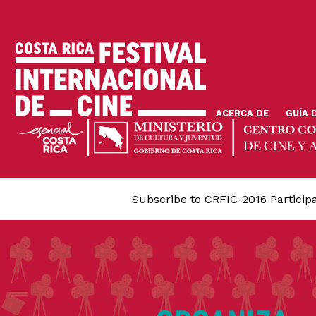
Skip
to
main
content
ACERCA DE
GUÍA 
Subscribe to CRFIC-2016 Particip