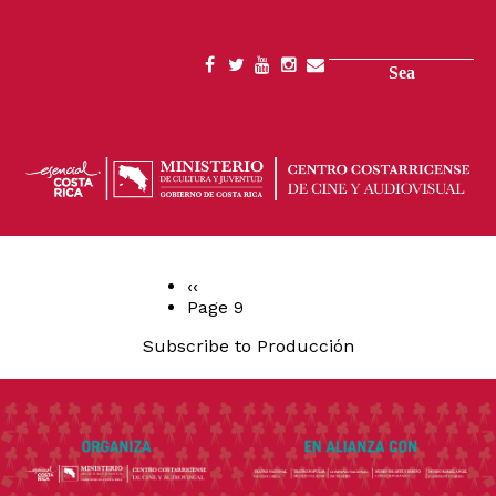
Skip
to
main
Search
SOCIAL
content
MENU
Previous
‹‹
page
Page 9
PAGINATION
Subscribe to Producción