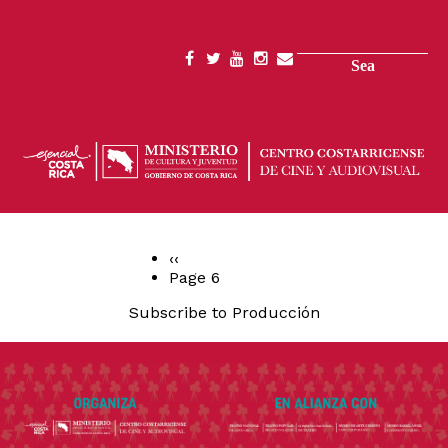
Skip
to
main
Search
SOCIAL
content
MENU
Previous
‹‹
page
Page 6
PAGINATION
Subscribe to Producción