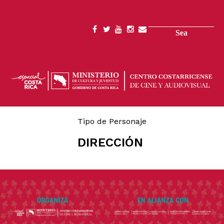
Skip
to
main
Search
SOCIAL
content
MENU
Tipo de Personaje
DIRECCIÓN