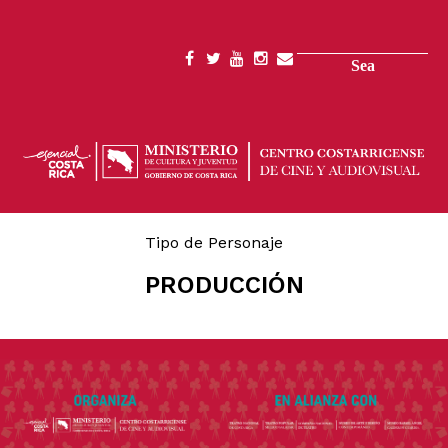
Skip
to
main
Search
SOCIAL
content
MENU
Tipo de Personaje
PRODUCCIÓN