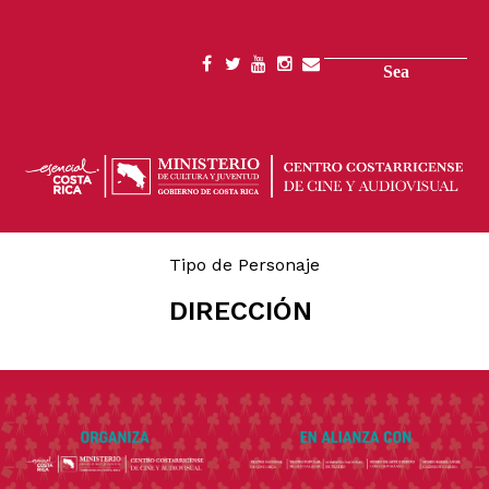
Skip
to
main
Search
SOCIAL
content
MENU
Tipo de Personaje
DIRECCIÓN