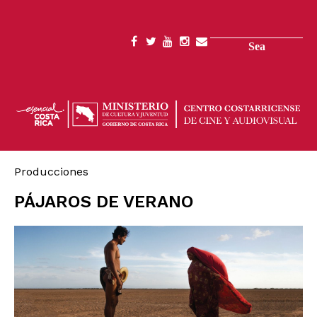
Skip
to
main
Search
SOCIAL
content
MENU
Producciones
PÁJAROS DE VERANO