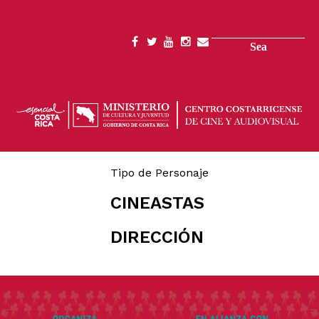
Skip
to
main
Search
SOCIAL
content
MENU
Tipo de Personaje
CINEASTAS
DIRECCIÓN