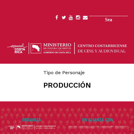
Skip
to
main
Search
SOCIAL
content
MENU
Tipo de Personaje
PRODUCCIÓN