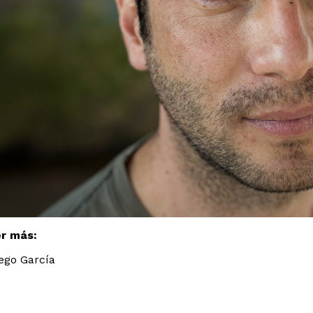
er más:
ego García