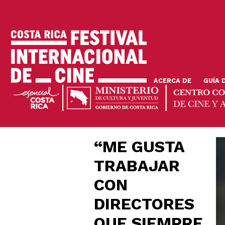
Pasar
al
contenido
principal
ACERCA DE
GUÍA 
“ME GUSTA
TRABAJAR
CON
DIRECTORES
QUE SIEMPRE