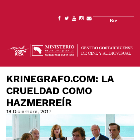
Pasar
al
contenido
Buscar
SOCIAL
principal
MENU
KRINEGRAFO.COM: LA
CRUELDAD COMO
HAZMERREÍR
18 Diciembre, 2017