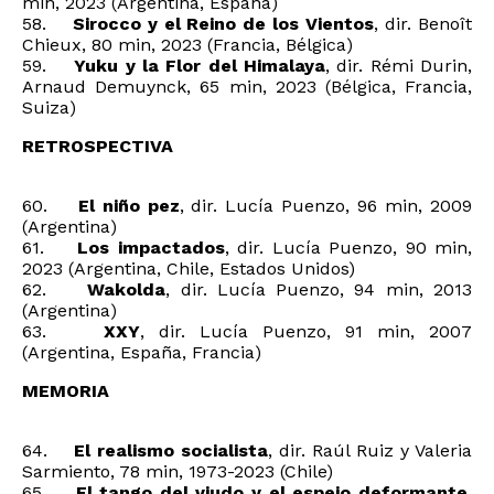
min, 2023 (Argentina, España)
58.
Sirocco y el Reino de los Vientos
, dir. Benoît
Chieux, 80 min, 2023 (Francia, Bélgica)
59.
Yuku y la Flor del Himalaya
, dir. Rémi Durin,
Arnaud Demuynck, 65 min, 2023 (Bélgica, Francia,
Suiza)
RETROSPECTIVA
60.
El niño pez
, dir. Lucía Puenzo, 96 min, 2009
(Argentina)
61.
Los impactados
, dir. Lucía Puenzo, 90 min,
2023 (Argentina, Chile, Estados Unidos)
62.
Wakolda
, dir. Lucía Puenzo, 94 min, 2013
(Argentina)
63.
XXY
, dir. Lucía Puenzo, 91 min, 2007
(Argentina, España, Francia)
MEMORIA
64.
El realismo socialista
, dir. Raúl Ruiz y Valeria
Sarmiento, 78 min, 1973-2023 (Chile)
65.
El tango del viudo y el espejo deformante
,