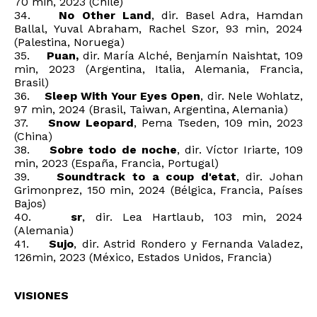
70 min, 2023 (Chile)
34.
No Other Land
, dir. Basel Adra, Hamdan
Ballal, Yuval Abraham, Rachel Szor, 93 min, 2024
(Palestina, Noruega)
35.
Puan,
dir. María Alché, Benjamín Naishtat, 109
min, 2023 (Argentina, Italia, Alemania, Francia,
Brasil)
36.
Sleep With Your Eyes Open
, dir. Nele Wohlatz,
97 min, 2024 (Brasil, Taiwan, Argentina, Alemania)
37.
Snow Leopard
, Pema Tseden, 109 min, 2023
(China)
38.
Sobre todo de noche
, dir. Víctor Iriarte, 109
min, 2023 (España, Francia, Portugal)
39.
Soundtrack to a coup d'etat
, dir. Johan
Grimonprez, 150 min, 2024 (Bélgica, Francia, Países
Bajos)
40.
sr
, dir. Lea Hartlaub, 103 min, 2024
(Alemania)
41.
Sujo
, dir. Astrid Rondero y Fernanda Valadez,
126min, 2023 (México, Estados Unidos, Francia)
VISIONES