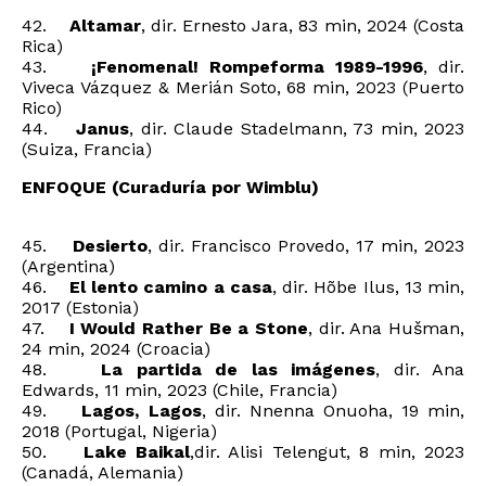
42.
Altamar
, dir. Ernesto Jara, 83 min, 2024 (Costa
Rica)
43.
¡Fenomenal! Rompeforma 1989-1996
, dir.
Viveca Vázquez & Merián Soto, 68 min, 2023 (Puerto
Rico)
44.
Janus
, dir. Claude Stadelmann, 73 min, 2023
(Suiza, Francia)
ENFOQUE (Curaduría por Wimblu)
45.
Desierto
, dir. Francisco Provedo, 17 min, 2023
(Argentina)
46.
El lento camino a casa
, dir. Hõbe Ilus, 13 min,
2017 (Estonia)
47.
I Would Rather Be a Stone
, dir. Ana Hušman,
24 min, 2024 (Croacia)
48.
La partida de las imágenes
, dir. Ana
Edwards, 11 min, 2023 (Chile, Francia)
49.
Lagos, Lagos
, dir. Nnenna Onuoha, 19 min,
2018 (Portugal, Nigeria)
50.
Lake Baikal
,dir. Alisi Telengut, 8 min, 2023
(Canadá, Alemania)