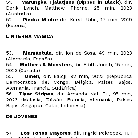
51.
Marungka Tjalatjunu (Dipped in Black)
, dir,
Derik Lynch, Matthew Thorne, 25 min, 2023
(Australia)
52.
Piedra Madre
dir. Kersti Uibo, 17 min, 2019
(Estonia)
LINTERNA MÁGICA
53.
Mamántula
, dir. Ion de Sosa, 49 min, 2023
(Alemania, España)
54.
Mothers & Monsters
, dir. Edith Jorish, 15 min,
2023 (Canadá)
55.
Omen
, dir. Baloji, 92 min, 2023 (República
Democrática del Congo, Bélgica, Países Bajos,
Alemania, Francia, Sudáfrica)
56.
Tiger Stripes
, dir. Amanda Nell Eu, 95 min,
2023 (Malasia, Taiwán, Francia, Alemania, Países
Bajos, Singapur, Catar, Indonesia)
DE JÓVENES
57.
Los Tonos Mayores
, dir. Ingrid Pokropek, 101