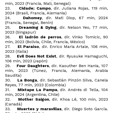
min, 2023 (Francia, Mali, Senegal)
23.
Cidade; Campo
, dir. Juliana Rojas, 119 min,
2024 (Brasil, Francia, Alemania)
24.
Dahomey
, dir. Mati Diop, 67 min, 2024
(Francia, Senegal, Benín)
25.
Dreaming & Dying
, dir. Nelson Yeo, 77 min,
2023 (Singapur)
26.
El ladrón de perros
, dir. Vinko Tomicic, 90
min, 2023 (Bolivia, Chile, Francia, México)
27.
El Paraíso
, dir. Enrico Maria Artale, 106 min,
2023 (Italia)
28.
Evil Does Not Exist
, dir. Ryusuke Hamaguchi,
106 min, 2023 (Japón)
29.
Four Daughters
, dir. Kaouther Ben Hania, 107
min, 2023 (Túnez, Francia, Alemania, Arabia
Saudita)
30.
La Bonga
, dir. Sebastián Pinzón Silva, Canela
Reyes, 77 min, 2023 (Colombia)
31.
Mixtape La Pampa
, dir. Andrés di Tella, 104
min, 2024 (Argentina, Chile)
32.
Mother Saigon
, dir. Khoa Lê, 100 min, 2023
(Canadá)
33.
Muertes y maravillas
, dir. Diego Soto García.