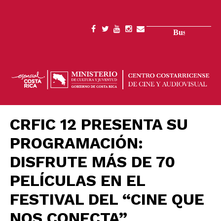
Pasar
al
contenido
Buscar
SOCIAL
principal
MENU
CRFIC 12 PRESENTA SU
PROGRAMACIÓN:
DISFRUTE MÁS DE 70
PELÍCULAS EN EL
FESTIVAL DEL “CINE QUE
NOS CONECTA”