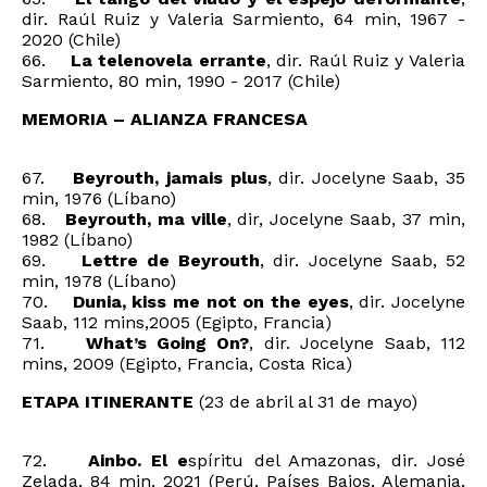
dir. Raúl Ruiz y Valeria Sarmiento, 64 min, 1967 -
2020 (Chile)
66.
La telenovela errante
, dir. Raúl Ruiz y Valeria
Sarmiento, 80 min, 1990 - 2017 (Chile)
MEMORIA – ALIANZA FRANCESA
67.
Beyrouth, jamais plus
, dir. Jocelyne Saab, 35
min, 1976 (Líbano)
68.
Beyrouth, ma ville
, dir, Jocelyne Saab, 37 min,
1982 (Líbano)
69.
Lettre de Beyrouth
, dir. Jocelyne Saab, 52
min, 1978 (Líbano)
70.
Dunia, kiss me not on the eyes
, dir. Jocelyne
Saab, 112 mins,2005 (Egipto, Francia)
71.
What’s Going On?
, dir. Jocelyne Saab, 112
mins, 2009 (Egipto, Francia, Costa Rica)
ETAPA ITINERANTE
(23 de abril al 31 de mayo)
72.
Ainbo. El e
spíritu del Amazonas, dir. José
Zelada, 84 min, 2021 (Perú, Países Bajos, Alemania,