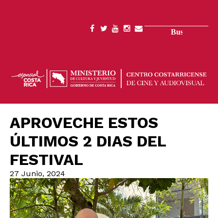
Pasar
al
contenido
Buscar
SOCIAL
principal
MENU
APROVECHE ESTOS
ÚLTIMOS 2 DIAS DEL
FESTIVAL
27 Junio, 2024