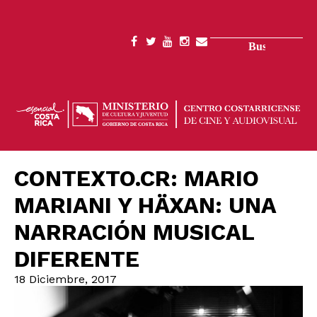
Pasar
al
contenido
Buscar
SOCIAL
principal
MENU
CONTEXTO.CR: MARIO
MARIANI Y HÄXAN: UNA
NARRACIÓN MUSICAL
DIFERENTE
18 Diciembre, 2017