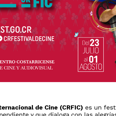
nternacional de Cine (CRFIC)
es un festi
ndiente y que dialoga con las alegrías