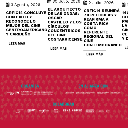
30 Julio, 2026
2 Julio, 2026
3 Agosto, 2026
EL ARQUITECTO
CRFIC14 REUNIRÁ
CRFIC14 CONCLUYE
14
DE LAS ONDAS:
70 PELÍCULAS Y
CON ÉXITO Y
CO
ÓSCAR
REAFIRMA A
RECONOCE LO
PA
CASTILLO Y LOS
COSTA RICA
MEJOR DEL CINE
LA
CÍRCULOS
COMO
CENTROAMERICANO
CI
CONCÉNTRICOS
REFERENTE
Y CARIBEÑO
CE
DEL CINE
REGIONAL DEL
Y 
COSTARRICENSE.
CINE
LEER MÁS
CONTEMPORÁNEO
L
LEER MÁS
LEER MÁS